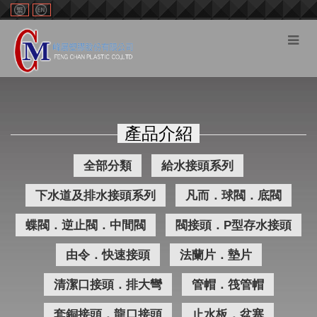
切
換
選
單
產品介紹
全部分類
給水接頭系列
下水道及排水接頭系列
凡而．球閥．底閥
蝶閥．逆止閥．中間閥
閥接頭．P型存水接頭
由令．快速接頭
法蘭片．墊片
清潔口接頭．排大彎
管帽．筏管帽
套銅接頭．龍口接頭
止水板．盆塞