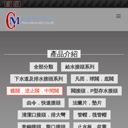
切
換
選
單
產品介紹
全部分類
給水接頭系列
下水道及排水接頭系列
凡而．球閥．底閥
蝶閥．逆止閥．中間閥
閥接頭．P型存水接頭
由令．快速接頭
法蘭片．墊片
清潔口接頭．排大彎
管帽．筏管帽
套銅接頭．龍口接頭
止水板．盆塞