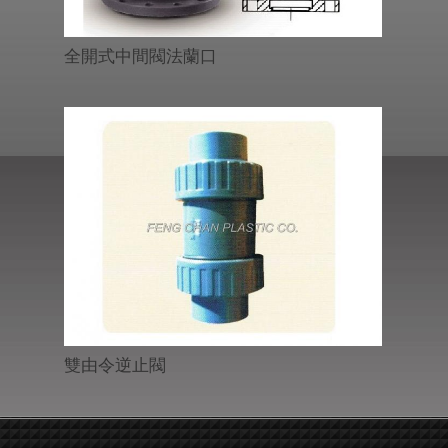
全開式中間閥法蘭口
雙由令逆止閥