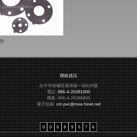
片
聯絡資訊
台中市梧棲區港埠路一段629號
電話:
886-4-26391000
傳真:
886-4-26398800
電子信箱:
cm.pvc@msa.hinet.net
0
0
6
8
9
5
7
6