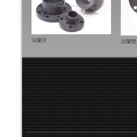
法蘭片
法蘭墊