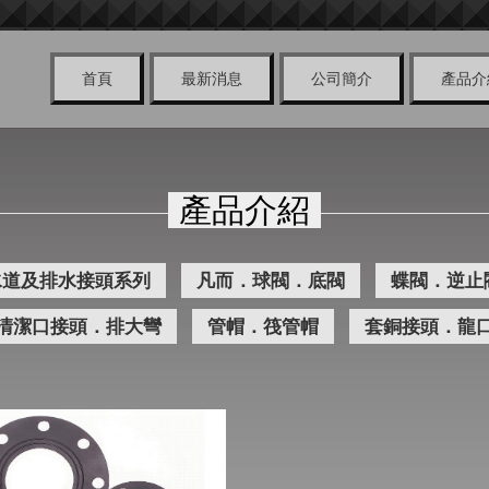
首頁
最新消息
公司簡介
產品
產品介紹
水道及排水接頭系列
凡而．球閥．底閥
蝶閥．逆止
清潔口接頭．排大彎
管帽．筏管帽
套銅接頭．龍