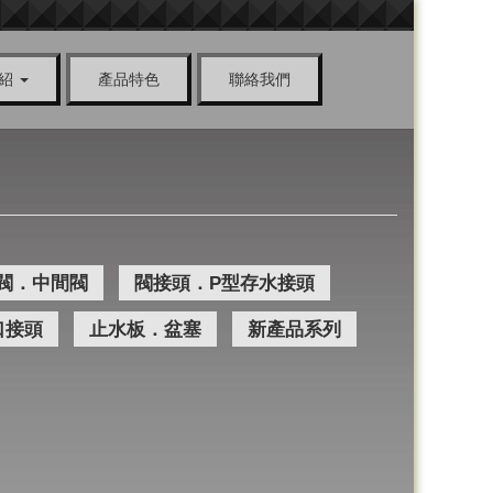
介紹
產品特色
聯絡我們
閥．中間閥
閥接頭．P型存水接頭
口接頭
止水板．盆塞
新產品系列