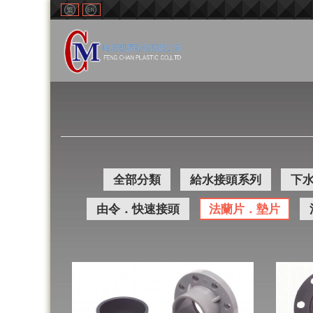
全部分類
給水接頭系列
下
由令．快速接頭
法蘭片．墊片